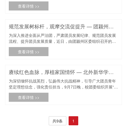
心组织开展了专题学...
查看详情 >>
规范发展树标杆，观摩交流促提升 — 团颍州区委团员发展培训会在我校顺利举行
为深入推进全面从严治团，严肃团员发展纪律、规范团员发展
流程、提升团员发展质量，近日，由团颍州区委组织召开的团
员发展工作培训会在我校...
查看详情 >>
赓续红色血脉，厚植家国情怀 — 北外新华学校团委组织开展主题团日活动
为深切缅怀抗战英烈，弘扬伟大抗战精神，引导广大团员青年
坚定理想信念，强化责任担当，9月7日晚，校团委组织开展“传
承抗战精神，厚植家...
查看详情 >>
共9条
1