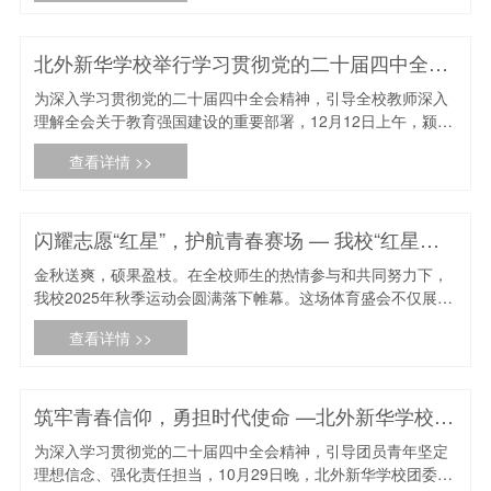
北外新华学校举行学习贯彻党的二十届四中全会精神宣讲会
为深入学习贯彻党的二十届四中全会精神，引导全校教师深入
理解全会关于教育强国建设的重要部署，12月12日上午，颍州
区委常委、组织部部...
查看详情 >>
闪耀志愿“红星”，护航青春赛场 — 我校“红星志愿者服务队”为2025年秋季运动会保驾护航
金秋送爽，硕果盈枝。在全校师生的热情参与和共同努力下，
我校2025年秋季运动会圆满落下帷幕。这场体育盛会不仅展现
了运动健儿们奋力拼...
查看详情 >>
筑牢青春信仰，勇担时代使命 —北外新华学校团委成功举办学习贯彻党的二十届四中全会精神主题团日活动
为深入学习贯彻党的二十届四中全会精神，引导团员青年坚定
理想信念、强化责任担当，10月29日晚，北外新华学校团委精