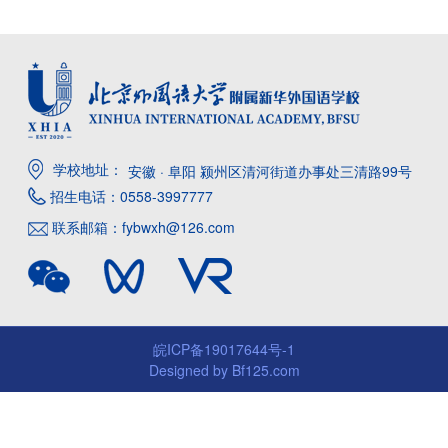
学校地址：
安徽 · 阜阳 颍州区清河街道办事处三清路99号
招生电话：0558-3997777
联系邮箱：fybwxh@126.com
皖ICP备19017644号-1
Designed by Bf125.com