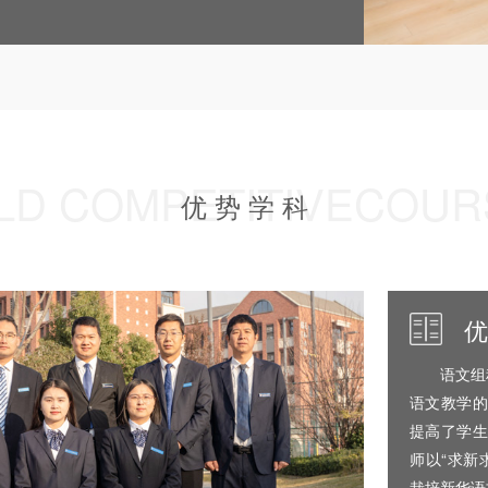
LD COMPETITIVECOU
优 势 学 科
优
语文组
语文教学的
提高了学生
师以“求新
栽培新华语