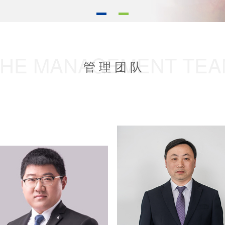
THE MANAGEMENT TEA
管 理 团 队