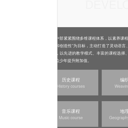
DEVEL
初中部紧紧围绕多维课程体系，以素养课程
积极性和创造性”为目标，主动打造了灵动语言
色课程，以先进的教学模式、丰富的课程选择
为每一位少年提升附加值。
历史课程
编
History courses
Weavin
音乐课程
地
Music course
Geography