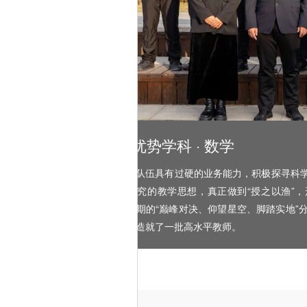
优势学科 · 数学
数学队伍具有过硬的业务能力，积极探寻科
合作、探究的教学思想，真正做到“授之以渔”，
色，每学期的“巅峰对决、仰望星空、脚踏实地”
果显著，造就了一批高水平教师。