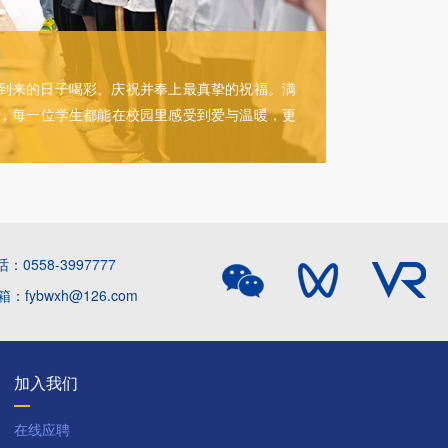
心理咨询
到来的日子喝彩、庆祝并奉上最真挚的祝福。满
我们坚信
，每一位学生都能在校园里感受到爱与温暖，更
预约专业心理
成为终身学习
：0558-3997777
：fybwxh@126.com
加入我们
在线应聘