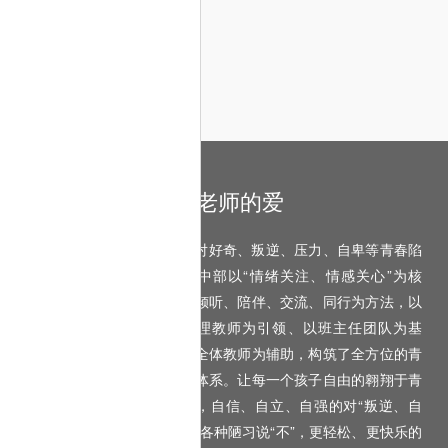
来自老师的爱
面对好奇、叛逆、压力、自卑等青春陷
阱，初中部以“情绪关注、情感关心”为核
心，以倾听、陪伴、交流、同行为方法，以
专业心理教师为引领、以班主任团队为基
础、以全体教师为辅助，构筑了全方位的青
春关怀体系。让每一个孩子自由的翱翔于青
春之海，自信、自立、自强的对“叛逆、自
卑”以及各种陋习说“不”，更轻松、更快乐的